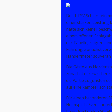
Der 1. FSV Schierstein 
einer starken Leistung
hätte sich keiner besch
einem offenen Schlagabt
der Tabelle, zeigten ein
Führung. Zunächst verwa
Handelfmeter souverän z
Die Gäste aus Nordensta
zunächst der zwischenze
die Partie zugunsten de
auf eine kämpferisch st
Für einen besonderen M
Heimspiels. Sven Lauter
beeindruckenden
50 Ja