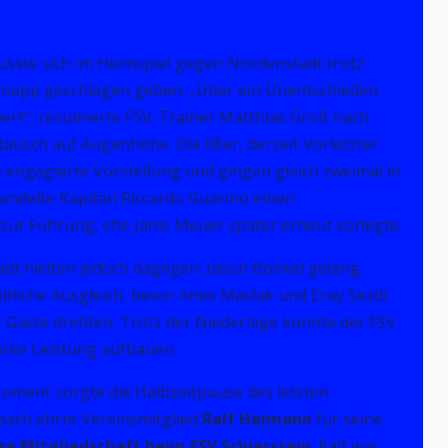
musste sich im Heimspiel gegen Nordenstadt trotz
 knapp geschlagen geben. „Über ein Unentschieden
wert“, resümierte FSV-Trainer Matthias Groß nach
ausch auf Augenhöhe. Die 08er, derzeit Vorletzter
e engagierte Vorstellung und gingen gleich zweimal in
ndelte Kapitän Riccardo Guarino einen
ur Führung, ehe Janis Meuer später erneut vorlegte.
dt hielten jedoch dagegen: Jason Boekel gelang
itliche Ausgleich, bevor Anes Maslak und Eray Sezdi
r Gäste drehten. Trotz der Niederlage konnte der FSV
arke Leistung aufbauen.
oment sorgte die Halbzeitpause des letzten
bach ehrte Vereinsmitglied
Ralf Heimann
für seine
hre Mitgliedschaft beim FSV Schierstein
. Ralf war