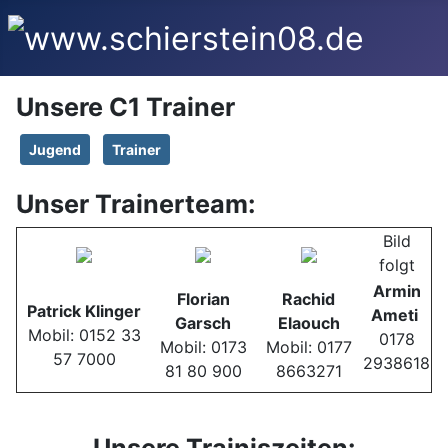
Unsere C1 Trainer
Jugend
Trainer
Unser Trainerteam:
Bild
folgt
Armin
Florian
Rachid
Patrick Klinger
Ameti
Garsch
Elaouch
Mobil: 0152 33
0178
Mobil: 0173
Mobil: 0177
57 7000
2938618
81 80 900
8663271